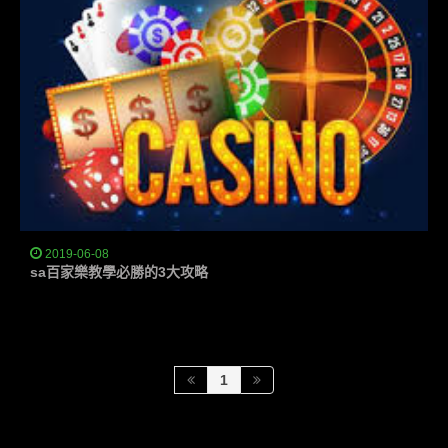
2019-06-08
sa百家樂教學必勝的3大攻略
1