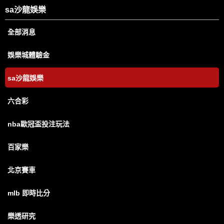
sa沙龍娛樂
全部消息
娛樂城體驗金
sa沙龍娛樂
六合彩
nba歐冠盃投注玩法
百家樂
北京賽車
mlb 即時比分
樂透研究