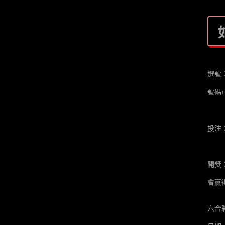
選號
號碼
投注
開獎
會贏
六合