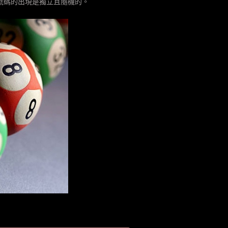
號碼的出現是獨立且隨機的。