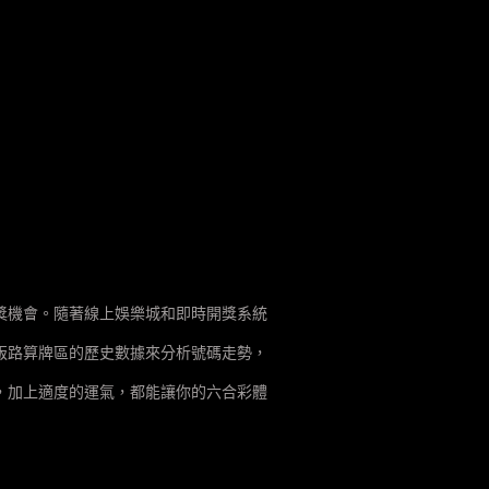
獎機會。隨著線上娛樂城和即時開獎系統
版路算牌區的歷史數據來分析號碼走勢，
，加上適度的運氣，都能讓你的六合彩體