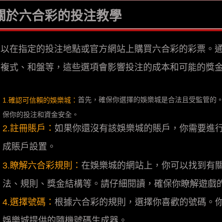
關於六合彩的投注教學
可以在指定的投注地點或官方網站上購買六合彩的彩票。
、複式、和盤等，這些選項會影響投注的成本和可能的獎
首先，確保你選擇的娛樂城是合法且受監管的
1.確認可信賴的娛樂城：
保你的投注和資金安全。
2.註冊賬戶：
如果你還沒有該娛樂城的賬戶，你需要進
成賬戶設置。
3.瞭解六合彩規則：
在娛樂城的網站上，你可以找到有
法、規則、獎金結構等。請仔細閱讀，確保你瞭解遊戲
4.選擇號碼：
根據六合彩的規則，選擇你喜歡的號碼。
娛樂城提供的隨機號碼生成器。