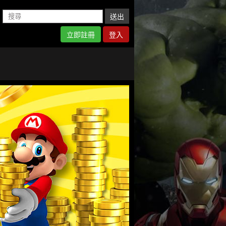
送出
立即註冊
登入