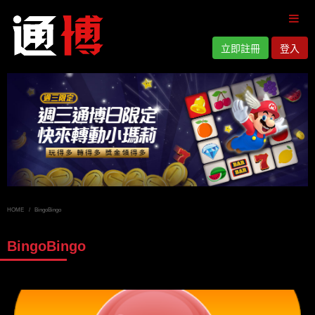
立即註冊
登入
HOME
BingoBingo
BingoBingo