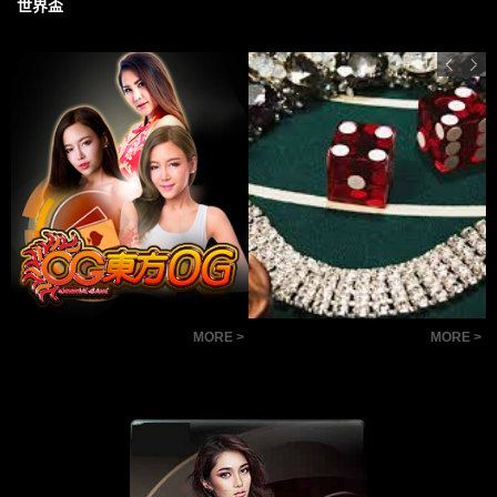
世界盃
>
MORE >
MORE >
百家樂投注技巧觀念-百家樂投注策略
小資族娛樂新樂園：威博娛樂城帶您體驗不一樣的遊戲魅力