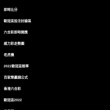
即時比分
歐冠盃投注討論區
六合彩即時開獎
威力彩走勢圖
老虎機
2022歐冠盃賠率
百家樂贏錢公式
香港六合彩
歐冠盃2022