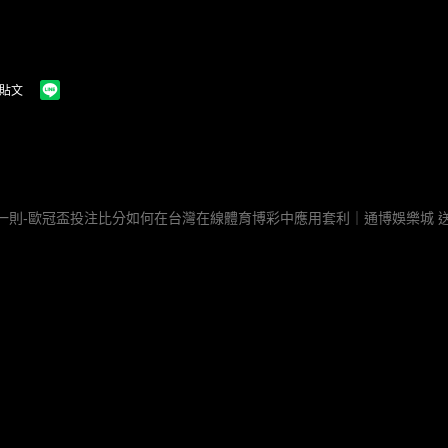
則-歐冠盃投注比分如何在台灣在線體育博彩中應用套利｜通博娛樂城 送 iphon