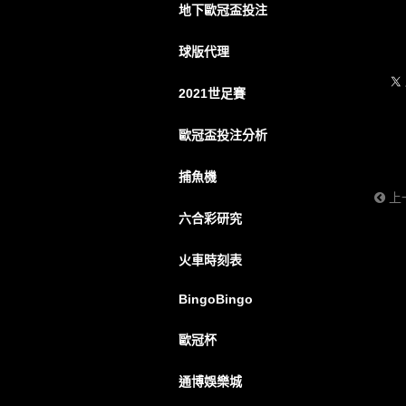
地下歐冠盃投注
球版代理
2021世足賽
歐冠盃投注分析
捕魚機
上一
六合彩研究
火車時刻表
BingoBingo
歐冠杯
通博娛樂城