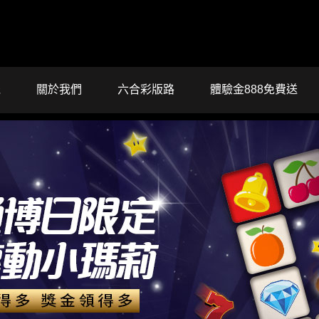
機
關於我們
六合彩版路
體驗金888免費送