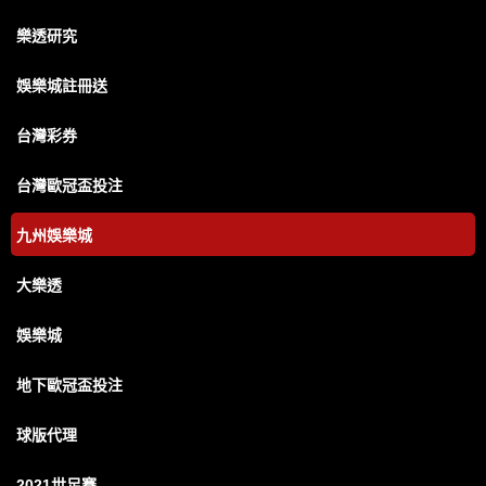
樂透研究
娛樂城註冊送
台灣彩券
台灣歐冠盃投注
九州娛樂城
大樂透
娛樂城
地下歐冠盃投注
球版代理
2021世足賽