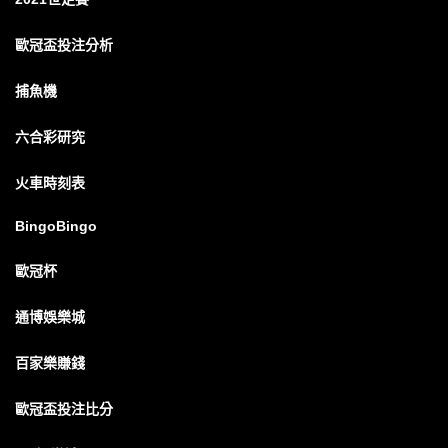
歐冠盃投注分析
捕魚機
六合彩研究
火車時刻表
BingoBingo
歐冠杯
通博娛樂城
百家樂賺錢
歐冠盃投注比分