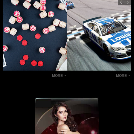
>
MORE >
MORE >
六合彩版路進階玩法揭秘！想成為專家必學的技巧！
【玩法技巧】北京賽車程式大公開