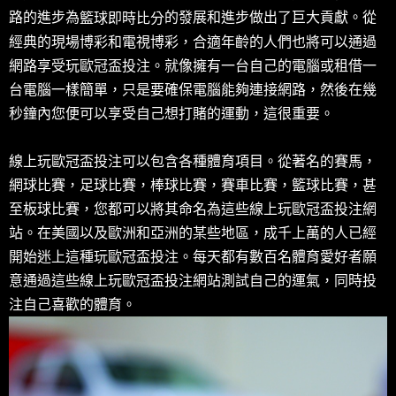
路的進步為
的發展和進步做出了巨大貢獻。從
籃球即時比分
經典的現場博彩和電視博彩，合適年齡的人們也將可以通過
網路享受玩歐冠盃投注。就像擁有一台自己的電腦或租借一
台電腦一樣簡單，只是要確保電腦能夠連接網路，然後在幾
秒鐘內您便可以享受自己想打賭的運動，這很重要。
線上玩歐冠盃投注可以包含各種體育項目。從著名的賽馬，
網球比賽，足球比賽，棒球比賽，賽車比賽，籃球比賽，甚
至板球比賽，您都可以將其命名為這些線上玩歐冠盃投注網
站。在美國以及歐洲和亞洲的某些地區，成千上萬的人已經
開始迷上這種玩歐冠盃投注。每天都有數百名體育愛好者願
意通過這些線上玩歐冠盃投注網站測試自己的運氣，同時投
注自己喜歡的體育。