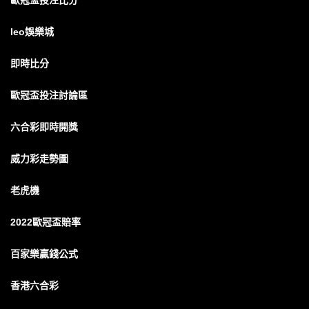
leo娛樂城
即時比分
歐冠盃投注討論區
六合彩即時開獎
威力彩走勢圖
老虎機
2022歐冠盃賠率
百家樂贏錢公式
香港六合彩