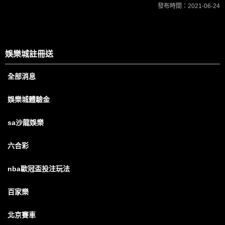
發布時間：2021-06-24
娛樂城註冊送
全部消息
娛樂城體驗金
sa沙龍娛樂
六合彩
nba歐冠盃投注玩法
百家樂
北京賽車