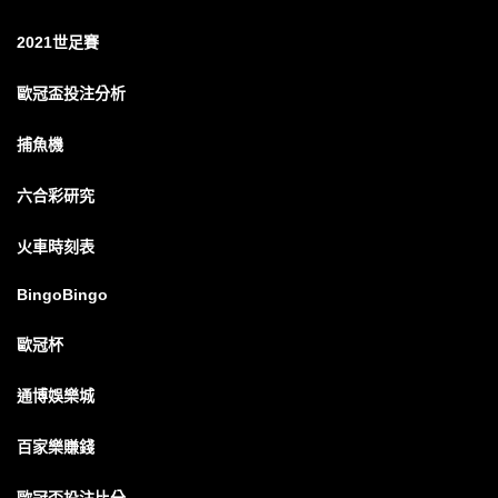
2021世足賽
歐冠盃投注分析
捕魚機
六合彩研究
火車時刻表
BingoBingo
歐冠杯
通博娛樂城
百家樂賺錢
歐冠盃投注比分