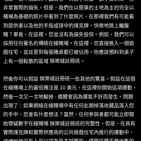
非常實際的損失。但是，我們在以簡單的土地為主的完全以
賭場為基礎的照片中看到了什麼照片，在那裡我們有可能看
到提供者以及他的手指或球中的撲克牌，快樂地跳上輪盤
賭？畢竟，在這裡，您並沒有為損失投保。例如，我們可以
採用任何著名的傳統在線賭場。在這裡，您直接進入一個遊
戲住宅，並註意到每張賭桌都已被佔用。你應該預料到桌子
娛樂城註冊送
上有一個鬆散的區域
。
娛樂城註冊送
然後你可以假設
一些其他的驚喜。假設在這個
在線賭場上的最低賭注是 10 美元。在這裡你開始這項運動，
然後一次又一次地輸掉 - 偶爾會因為運氣不好而發生。問題
出現了：如果網絡在線賭場中有任何此類掉落收藏品落入您
的手中，您會有什麼想法？當然，任何參與者都可能立即開
始懷疑數字在線賭場 娛樂城註冊送的完整性。但是，在具有
實際撲克牌和實際供應商的公共遊戲住宅內進行的運動中，